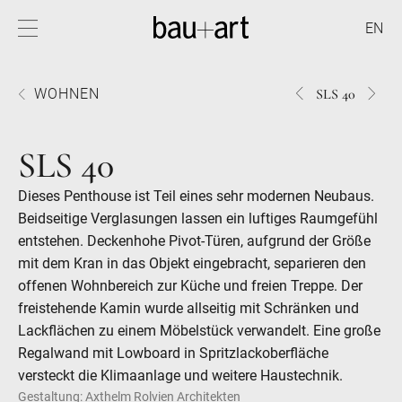
EN
828SLS
758S
WOHNEN
SLS 40
40
40
SLS 40
Dieses Penthouse ist Teil eines sehr modernen Neubaus.
Beidseitige Verglasungen lassen ein luftiges Raumgefühl
entstehen. Deckenhohe Pivot-Türen, aufgrund der Größe
mit dem Kran in das Objekt eingebracht, separieren den
offenen Wohnbereich zur Küche und freien Treppe. Der
freistehende Kamin wurde allseitig mit Schränken und
Lackflächen zu einem Möbelstück verwandelt. Eine große
Regalwand mit Lowboard in Spritzlackoberfläche
versteckt die Klimaanlage und weitere Haustechnik.
Gestaltung: Axthelm Rolvien Architekten