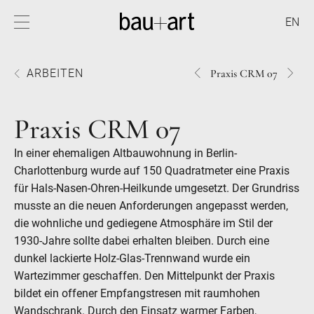
EN
1501PRAXIS
1495
ARBEITEN
Praxis CRM 07
CRM
CRM
07
07
Praxis CRM 07
In einer ehemaligen Altbauwohnung in Berlin-
Charlottenburg wurde auf 150 Quadratmeter eine Praxis
für Hals-Nasen-Ohren-Heilkunde umgesetzt. Der Grundriss
musste an die neuen Anforderungen angepasst werden,
die wohnliche und gediegene Atmosphäre im Stil der
1930-Jahre sollte dabei erhalten bleiben. Durch eine
dunkel lackierte Holz-Glas-Trennwand wurde ein
Wartezimmer geschaffen. Den Mittelpunkt der Praxis
bildet ein offener Empfangstresen mit raumhohen
Wandschrank. Durch den Einsatz warmer Farben,