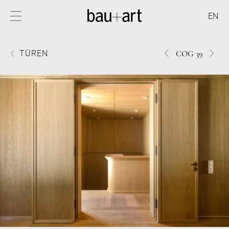
EN
1200COG
398C
TÜREN
COG 39
39
39