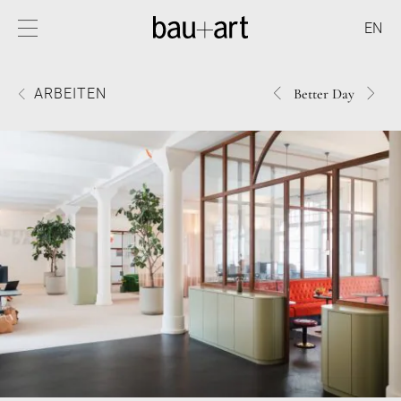
EN
417BETTER
1817
ARBEITEN
Better Day
DAY
DAY