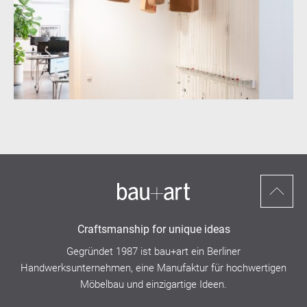
Nach
oben
Craftsmanship for unique ideas
scrollen
Gegründet 1987 ist bau+art ein
Berliner
Handwerksunternehmen,
eine Manufaktur für hochwertigen
Möbelbau und einzigartige Ideen.